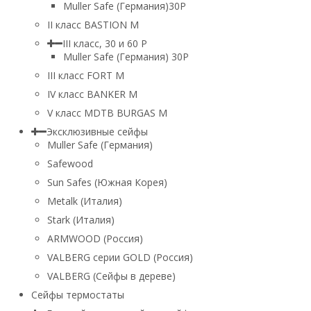
Muller Safe (Германия)30P
II класс BASTION M
III класс, 30 и 60 P
Muller Safe (Германия) 30Р
III класс FORT M
IV класс BANKER M
V класс МDTB BURGAS M
Эксклюзивные сейфы
Muller Safe (Германия)
Safewood
Sun Safes (Южная Корея)
Metalk (Италия)
Stark (Италия)
ARMWOOD (Россия)
VALBERG серии GOLD (Россия)
VALBERG (Сейфы в дереве)
Сейфы термостаты