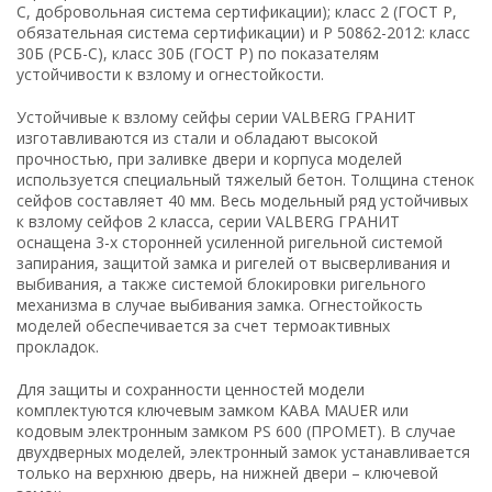
С, добровольная система сертификации); класс 2 (ГОСТ Р,
обязательная система сертификации) и Р 50862-2012: класс
30Б (РСБ-С), класс 30Б (ГОСТ Р) по показателям
устойчивости к взлому и огнестойкости.
Устойчивые к взлому сейфы серии VALBERG ГРАНИТ
изготавливаются из стали и обладают высокой
прочностью, при заливке двери и корпуса моделей
используется специальный тяжелый бетон. Толщина стенок
сейфов составляет 40 мм. Весь модельный ряд устойчивых
к взлому сейфов 2 класса, серии VALBERG ГРАНИТ
оснащена 3-х сторонней усиленной ригельной системой
запирания, защитой замка и ригелей от высверливания и
выбивания, а также системой блокировки ригельного
механизма в случае выбивания замка. Огнестойкость
моделей обеспечивается за счет термоактивных
прокладок.
Для защиты и сохранности ценностей модели
комплектуются ключевым замком KABA MAUER или
кодовым электронным замком PS 600 (ПРОМЕТ). В случае
двухдверных моделей, электронный замок устанавливается
только на верхнюю дверь, на нижней двери – ключевой