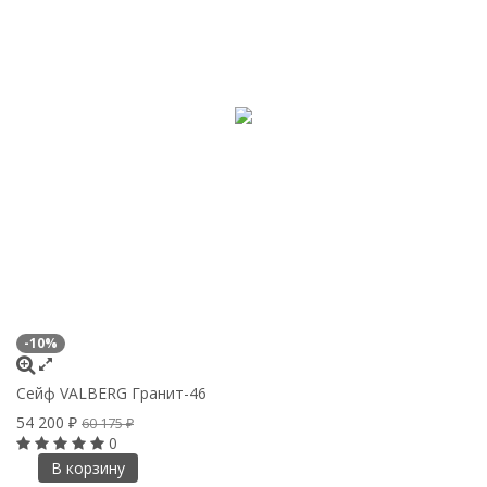
-10%
Сейф VALBERG Гранит-46
54 200
₽
60 175
₽
0
В корзину