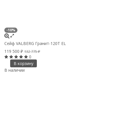
-10%
Сейф VALBERG Гранит-120Т EL
119 500
₽
132 775
₽
0
В корзину
В наличии