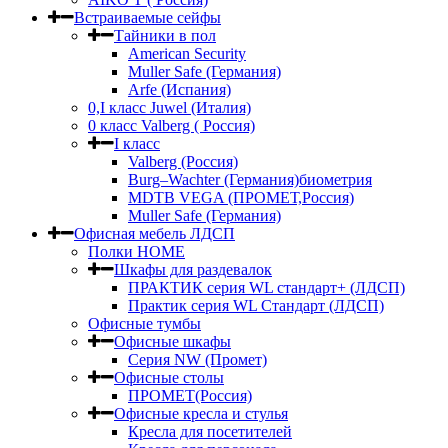
Встраиваемые сейфы
Тайники в пол
American Security
Muller Safe (Германия)
Arfe (Испания)
0,I класс Juwel (Италия)
0 класс Valberg ( Россия)
I класс
Valberg (Россия)
Burg–Wachter (Германия)биометрия
MDTB VEGA (ПРОМЕТ,Россия)
Muller Safe (Германия)
Офисная мебель ЛДСП
Полки HOME
Шкафы для раздевалок
ПРАКТИК серия WL стандарт+ (ЛДСП)
Практик серия WL Стандарт (ЛДСП)
Офисные тумбы
Офисные шкафы
Серия NW (Промет)
Офисные столы
ПРОМЕТ(Россия)
Офисные кресла и стулья
Кресла для посетителей