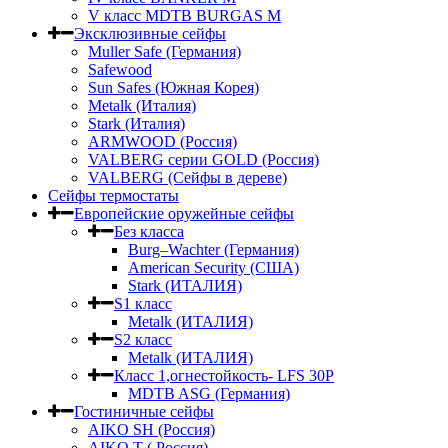
V класс МDTB BURGAS M
Эксклюзивные сейфы
Muller Safe (Германия)
Safewood
Sun Safes (Южная Корея)
Metalk (Италия)
Stark (Италия)
ARMWOOD (Россия)
VALBERG серии GOLD (Россия)
VALBERG (Сейфы в дереве)
Сейфы термостаты
Европейские оружейные сейфы
Без класса
Burg–Wachter (Германия)
American Security (США)
Stark (ИТАЛИЯ)
S1 класс
Metalk (ИТАЛИЯ)
S2 класс
Metalk (ИТАЛИЯ)
Класс 1,огнестойкость- LFS 30P
MDTB ASG (Германия)
Гостиничные сейфы
AIKO SH (Россия)
AIKO Т ( Россия)