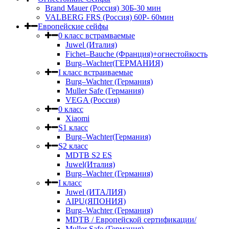
Brand Mauer (Россия) 30Б-30 мин
VALBERG FRS (Россия) 60Р- 60мин
Европейские сейфы
0 класс встрамваемые
Juwel (Италия)
Fichet–Bauche (Франция)+огнестойкость
Burg–Wachter(ГЕРМАНИЯ)
I класс встраиваемые
Burg–Wachter (Германия)
Muller Safe (Германия)
VEGA (Россия)
0 класс
Xiaomi
S1 класс
Burg–Wachter(Германия)
S2 класс
MDTB S2 ES
Juwel(Италия)
Burg–Wachter (Германия)
I класс
Juwel (ИТАЛИЯ)
AIPU(ЯПОНИЯ)
Burg–Wachter (Германия)
MDTB / Европейской сертификации/
Muller Safe (Германия)