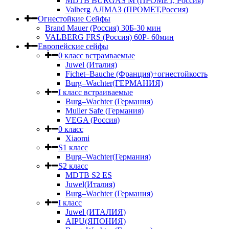
MDTB BURGAS M (ПРОМЕТ, Россия)
Valberg АЛМАЗ (ПРОМЕТ,Россия)
Огнестойкие Сейфы
Brand Mauer (Россия) 30Б-30 мин
VALBERG FRS (Россия) 60Р- 60мин
Европейские сейфы
0 класс встрамваемые
Juwel (Италия)
Fichet–Bauche (Франция)+огнестойкость
Burg–Wachter(ГЕРМАНИЯ)
I класс встраиваемые
Burg–Wachter (Германия)
Muller Safe (Германия)
VEGA (Россия)
0 класс
Xiaomi
S1 класс
Burg–Wachter(Германия)
S2 класс
MDTB S2 ES
Juwel(Италия)
Burg–Wachter (Германия)
I класс
Juwel (ИТАЛИЯ)
AIPU(ЯПОНИЯ)