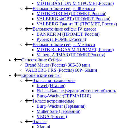
MDTB BASTION M (ПРОМЕТ,Россия)
Взломостойкие сейфы lll класса
MDTB FORT M (ПРОМЕТ, Россия)
VALBERG ФОРТ (ПРОМЕТ, Россия)
VALBERG Гранит III (ПРОМЕТ, Россия)
Взломостойкие сейфы IV класса
BANKER M (ПРОМЕТ, Россия)
Рубеж (ПРОМЕТ,Россия)
Взломостойкие сейфы V класса
MDTB BURGAS M (ПРОМЕТ, Россия)
Valberg АЛМАЗ (ПРОМЕТ,Россия)
Огнестойкие Сейфы
Brand Mauer (Россия) 30Б-30 мин
VALBERG FRS (Россия) 60Р- 60мин
Европейские сейфы
0 класс встрамваемые
Juwel (Италия)
Fichet–Bauche (Франция)+огнестойкость
Burg–Wachter(ГЕРМАНИЯ)
I класс встраиваемые
Burg–Wachter (Германия)
Muller Safe (Германия)
VEGA (Россия)
0 класс
Xiaomi