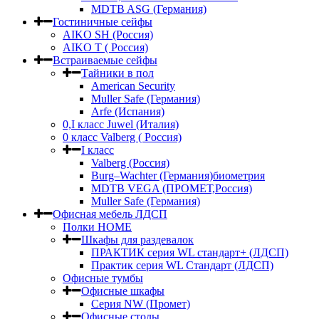
MDTB ASG (Германия)
Гостиничные сейфы
AIKO SH (Россия)
AIKO Т ( Россия)
Встраиваемые сейфы
Тайники в пол
American Security
Muller Safe (Германия)
Arfe (Испания)
0,I класс Juwel (Италия)
0 класс Valberg ( Россия)
I класс
Valberg (Россия)
Burg–Wachter (Германия)биометрия
MDTB VEGA (ПРОМЕТ,Россия)
Muller Safe (Германия)
Офисная мебель ЛДСП
Полки HOME
Шкафы для раздевалок
ПРАКТИК серия WL стандарт+ (ЛДСП)
Практик серия WL Стандарт (ЛДСП)
Офисные тумбы
Офисные шкафы
Серия NW (Промет)
Офисные столы