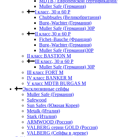
MDTB / Европейской сертификации/
Muller Safe (Германия)
I класс, 30 и 60 P
Chubbsafes (Великобритания)
Burg–Wachter (Германия)
Muller Safe (Германия) 30Р
II класс,30 и 60 P
Fichet–Bauche (Франция)
Burg–Wachter (Германия)
Muller Safe (Германия)30P
II класс BASTION M
III класс, 30 и 60 P
Muller Safe (Германия) 30Р
III класс FORT M
IV класс BANKER M
V класс МDTB BURGAS M
Эксклюзивные сейфы
Muller Safe (Германия)
Safewood
Sun Safes (Южная Корея)
Metalk (Италия)
Stark (Италия)
ARMWOOD (Россия)
VALBERG серии GOLD (Россия)
VALBERG (Сейфы в дереве)