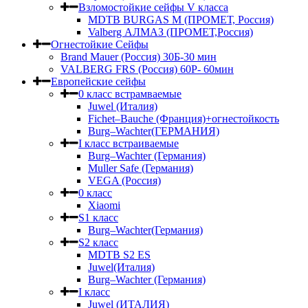
Взломостойкие сейфы V класса
MDTB BURGAS M (ПРОМЕТ, Россия)
Valberg АЛМАЗ (ПРОМЕТ,Россия)
Огнестойкие Сейфы
Brand Mauer (Россия) 30Б-30 мин
VALBERG FRS (Россия) 60Р- 60мин
Европейские сейфы
0 класс встрамваемые
Juwel (Италия)
Fichet–Bauche (Франция)+огнестойкость
Burg–Wachter(ГЕРМАНИЯ)
I класс встраиваемые
Burg–Wachter (Германия)
Muller Safe (Германия)
VEGA (Россия)
0 класс
Xiaomi
S1 класс
Burg–Wachter(Германия)
S2 класс
MDTB S2 ES
Juwel(Италия)
Burg–Wachter (Германия)
I класс
Juwel (ИТАЛИЯ)