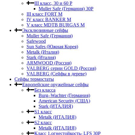
III класс, 30 и 60 P
Muller Safe (Германия) 30Р
III класс FORT M
IV класс BANKER M
V класс МDTB BURGAS M
Эксклюзивные сейфы
Muller Safe (Германия)
Safewood
Sun Safes (Южная Корея)
Metalk (Италия)
Stark (Италия)
ARMWOOD (Россия)
VALBERG серии GOLD (Россия)
VALBERG (Сейфы в дереве)
Сейфы термостаты
Европейские оружейные сейфы
Без класса
Burg–Wachter (Германия)
American Security (США)
Stark (ИТАЛИЯ)
S1 класс
Metalk (ИТАЛИЯ)
S2 класс
Metalk (ИТАЛИЯ)
Класс 1,огнестойкость- LFS 30P