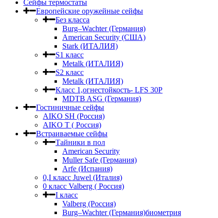
Сейфы термостаты
Европейские оружейные сейфы
Без класса
Burg–Wachter (Германия)
American Security (США)
Stark (ИТАЛИЯ)
S1 класс
Metalk (ИТАЛИЯ)
S2 класс
Metalk (ИТАЛИЯ)
Класс 1,огнестойкость- LFS 30P
MDTB ASG (Германия)
Гостиничные сейфы
AIKO SH (Россия)
AIKO Т ( Россия)
Встраиваемые сейфы
Тайники в пол
American Security
Muller Safe (Германия)
Arfe (Испания)
0,I класс Juwel (Италия)
0 класс Valberg ( Россия)
I класс
Valberg (Россия)
Burg–Wachter (Германия)биометрия