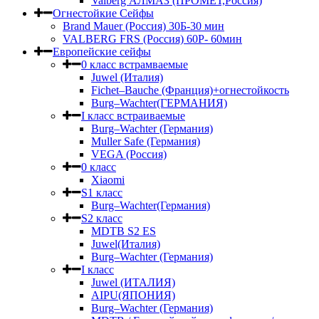
Valberg АЛМАЗ (ПРОМЕТ,Россия)
Огнестойкие Сейфы
Brand Mauer (Россия) 30Б-30 мин
VALBERG FRS (Россия) 60Р- 60мин
Европейские сейфы
0 класс встрамваемые
Juwel (Италия)
Fichet–Bauche (Франция)+огнестойкость
Burg–Wachter(ГЕРМАНИЯ)
I класс встраиваемые
Burg–Wachter (Германия)
Muller Safe (Германия)
VEGA (Россия)
0 класс
Xiaomi
S1 класс
Burg–Wachter(Германия)
S2 класс
MDTB S2 ES
Juwel(Италия)
Burg–Wachter (Германия)
I класс
Juwel (ИТАЛИЯ)
AIPU(ЯПОНИЯ)
Burg–Wachter (Германия)