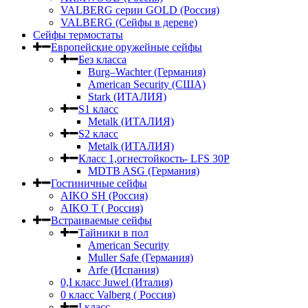
VALBERG серии GOLD (Россия)
VALBERG (Сейфы в дереве)
Сейфы термостаты
Европейские оружейные сейфы
Без класса
Burg–Wachter (Германия)
American Security (США)
Stark (ИТАЛИЯ)
S1 класс
Metalk (ИТАЛИЯ)
S2 класс
Metalk (ИТАЛИЯ)
Класс 1,огнестойкость- LFS 30P
MDTB ASG (Германия)
Гостиничные сейфы
AIKO SH (Россия)
AIKO Т ( Россия)
Встраиваемые сейфы
Тайники в пол
American Security
Muller Safe (Германия)
Arfe (Испания)
0,I класс Juwel (Италия)
0 класс Valberg ( Россия)
I класс