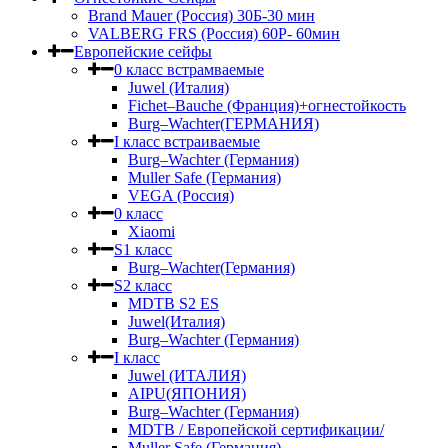
Brand Mauer (Россия) 30Б-30 мин
VALBERG FRS (Россия) 60Р- 60мин
Европейские сейфы
0 класс встрамваемые
Juwel (Италия)
Fichet–Bauche (Франция)+огнестойкость
Burg–Wachter(ГЕРМАНИЯ)
I класс встраиваемые
Burg–Wachter (Германия)
Muller Safe (Германия)
VEGA (Россия)
0 класс
Xiaomi
S1 класс
Burg–Wachter(Германия)
S2 класс
MDTB S2 ES
Juwel(Италия)
Burg–Wachter (Германия)
I класс
Juwel (ИТАЛИЯ)
AIPU(ЯПОНИЯ)
Burg–Wachter (Германия)
MDTB / Европейской сертификации/
Muller Safe (Германия)