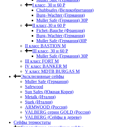
I класс, 30 и 60 P
Chubbsafes (Великобритания)
Burg–Wachter (Германия)
Muller Safe (Германия) 30Р
II класс,30 и 60 P
Fichet–Bauche (Франция)
Burg–Wachter (Германия)
Muller Safe (Германия)30P
II класс BASTION M
III класс, 30 и 60 P
Muller Safe (Германия) 30Р
III класс FORT M
IV класс BANKER M
V класс МDTB BURGAS M
Эксклюзивные сейфы
Muller Safe (Германия)
Safewood
Sun Safes (Южная Корея)
Metalk (Италия)
Stark (Италия)
ARMWOOD (Россия)
VALBERG серии GOLD (Россия)
VALBERG (Сейфы в дереве)
Сейфы термостаты