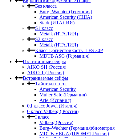
Европейские оружейные сейфы
Без класса
Burg–Wachter (Германия)
American Security (США)
Stark (ИТАЛИЯ)
S1 класс
Metalk (ИТАЛИЯ)
S2 класс
Metalk (ИТАЛИЯ)
Класс 1,огнестойкость- LFS 30P
MDTB ASG (Германия)
Гостиничные сейфы
AIKO SH (Россия)
AIKO Т ( Россия)
Встраиваемые сейфы
Тайники в пол
American Security
Muller Safe (Германия)
Arfe (Испания)
0,I класс Juwel (Италия)
0 класс Valberg ( Россия)
I класс
Valberg (Россия)
Burg–Wachter (Германия)биометрия
MDTB VEGA (ПРОМЕТ,Россия)