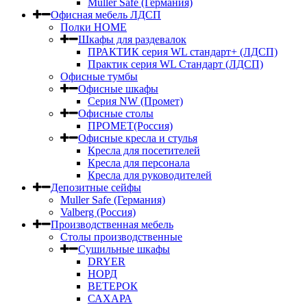
Muller Safe (Германия)
Офисная мебель ЛДСП
Полки HOME
Шкафы для раздевалок
ПРАКТИК серия WL стандарт+ (ЛДСП)
Практик серия WL Стандарт (ЛДСП)
Офисные тумбы
Офисные шкафы
Серия NW (Промет)
Офисные столы
ПРОМЕТ(Россия)
Офисные кресла и стулья
Кресла для посетителей
Кресла для персонала
Кресла для руководителей
Депозитные сейфы
Muller Safe (Германия)
Valberg (Россия)
Производственная мебель
Столы производственные
Сушильные шкафы
DRYER
НОРД
ВЕТЕРОК
САХАРА