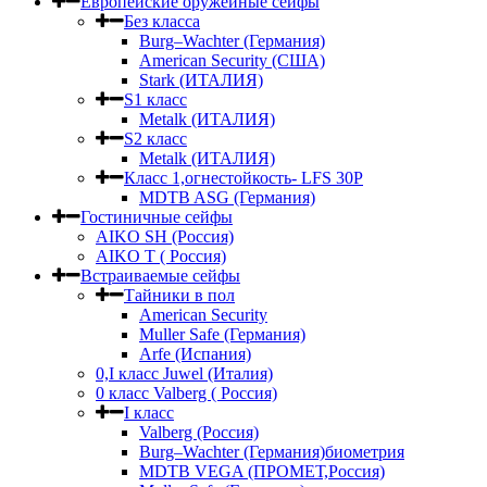
Европейские оружейные сейфы
Без класса
Burg–Wachter (Германия)
American Security (США)
Stark (ИТАЛИЯ)
S1 класс
Metalk (ИТАЛИЯ)
S2 класс
Metalk (ИТАЛИЯ)
Класс 1,огнестойкость- LFS 30P
MDTB ASG (Германия)
Гостиничные сейфы
AIKO SH (Россия)
AIKO Т ( Россия)
Встраиваемые сейфы
Тайники в пол
American Security
Muller Safe (Германия)
Arfe (Испания)
0,I класс Juwel (Италия)
0 класс Valberg ( Россия)
I класс
Valberg (Россия)
Burg–Wachter (Германия)биометрия
MDTB VEGA (ПРОМЕТ,Россия)