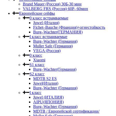
Brand Mauer (Россия) 30Б-30 мин
VALBERG FRS (Россия) 60Р- 60мин
Европейские сейфы
0 класс встрамваемые
Juwel (Италия)
Fichet–Bauche (Франция)+огнестойкость
Burg–Wachter(ГЕРМАНИЯ)
I класс встраиваемые
Burg–Wachter (Германия)
Muller Safe (Германия)
VEGA (Россия)
0 класс
Xiaomi
S1 класс
Burg–Wachter(Германия)
S2 класс
MDTB S2 ES
Juwel(Италия)
Burg–Wachter (Германия)
I класс
Juwel (ИТАЛИЯ)
AIPU(ЯПОНИЯ)
Burg–Wachter (Германия)
MDTB / Европейской сертификации/
Muller Safe (Германия)