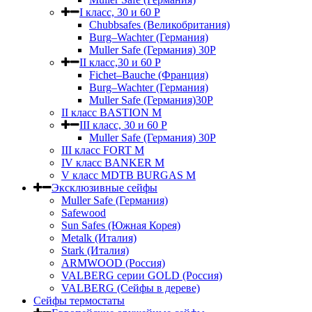
I класс, 30 и 60 P
Chubbsafes (Великобритания)
Burg–Wachter (Германия)
Muller Safe (Германия) 30Р
II класс,30 и 60 P
Fichet–Bauche (Франция)
Burg–Wachter (Германия)
Muller Safe (Германия)30P
II класс BASTION M
III класс, 30 и 60 P
Muller Safe (Германия) 30Р
III класс FORT M
IV класс BANKER M
V класс МDTB BURGAS M
Эксклюзивные сейфы
Muller Safe (Германия)
Safewood
Sun Safes (Южная Корея)
Metalk (Италия)
Stark (Италия)
ARMWOOD (Россия)
VALBERG серии GOLD (Россия)
VALBERG (Сейфы в дереве)
Сейфы термостаты