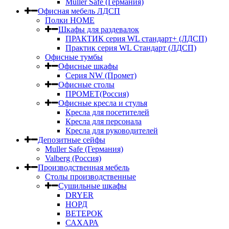
Muller Safe (Германия)
Офисная мебель ЛДСП
Полки HOME
Шкафы для раздевалок
ПРАКТИК серия WL стандарт+ (ЛДСП)
Практик серия WL Стандарт (ЛДСП)
Офисные тумбы
Офисные шкафы
Серия NW (Промет)
Офисные столы
ПРОМЕТ(Россия)
Офисные кресла и стулья
Кресла для посетителей
Кресла для персонала
Кресла для руководителей
Депозитные сейфы
Muller Safe (Германия)
Valberg (Россия)
Производственная мебель
Столы производственные
Сушильные шкафы
DRYER
НОРД
ВЕТЕРОК
САХАРА