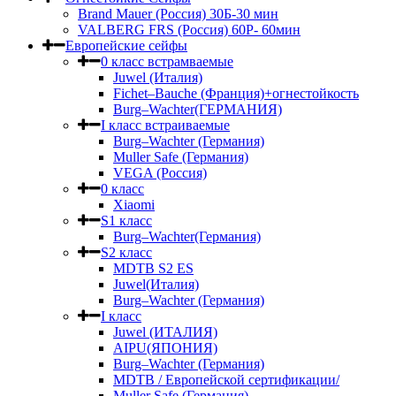
Brand Mauer (Россия) 30Б-30 мин
VALBERG FRS (Россия) 60Р- 60мин
Европейские сейфы
0 класс встрамваемые
Juwel (Италия)
Fichet–Bauche (Франция)+огнестойкость
Burg–Wachter(ГЕРМАНИЯ)
I класс встраиваемые
Burg–Wachter (Германия)
Muller Safe (Германия)
VEGA (Россия)
0 класс
Xiaomi
S1 класс
Burg–Wachter(Германия)
S2 класс
MDTB S2 ES
Juwel(Италия)
Burg–Wachter (Германия)
I класс
Juwel (ИТАЛИЯ)
AIPU(ЯПОНИЯ)
Burg–Wachter (Германия)
MDTB / Европейской сертификации/
Muller Safe (Германия)