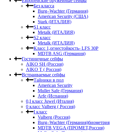
Европейские оружейные сейфы
Без класса
Burg–Wachter (Германия)
American Security (США)
Stark (ИТАЛИЯ)
S1 класс
Metalk (ИТАЛИЯ)
S2 класс
Metalk (ИТАЛИЯ)
Класс 1,огнестойкость- LFS 30P
MDTB ASG (Германия)
Гостиничные сейфы
AIKO SH (Россия)
AIKO Т ( Россия)
Встраиваемые сейфы
Тайники в пол
American Security
Muller Safe (Германия)
Arfe (Испания)
0,I класс Juwel (Италия)
0 класс Valberg ( Россия)
I класс
Valberg (Россия)
Burg–Wachter (Германия)биометрия
MDTB VEGA (ПРОМЕТ,Россия)