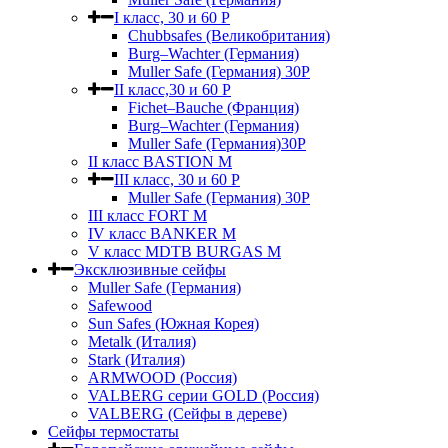
I класс, 30 и 60 P
Chubbsafes (Великобритания)
Burg–Wachter (Германия)
Muller Safe (Германия) 30Р
II класс,30 и 60 P
Fichet–Bauche (Франция)
Burg–Wachter (Германия)
Muller Safe (Германия)30P
II класс BASTION M
III класс, 30 и 60 P
Muller Safe (Германия) 30Р
III класс FORT M
IV класс BANKER M
V класс МDTB BURGAS M
Эксклюзивные сейфы
Muller Safe (Германия)
Safewood
Sun Safes (Южная Корея)
Metalk (Италия)
Stark (Италия)
ARMWOOD (Россия)
VALBERG серии GOLD (Россия)
VALBERG (Сейфы в дереве)
Сейфы термостаты