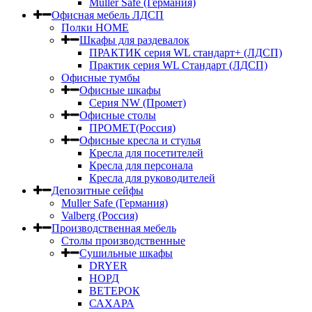
Muller Safe (Германия)
Офисная мебель ЛДСП
Полки HOME
Шкафы для раздевалок
ПРАКТИК серия WL стандарт+ (ЛДСП)
Практик серия WL Стандарт (ЛДСП)
Офисные тумбы
Офисные шкафы
Серия NW (Промет)
Офисные столы
ПРОМЕТ(Россия)
Офисные кресла и стулья
Кресла для посетителей
Кресла для персонала
Кресла для руководителей
Депозитные сейфы
Muller Safe (Германия)
Valberg (Россия)
Производственная мебель
Столы производственные
Сушильные шкафы
DRYER
НОРД
ВЕТЕРОК
САХАРА