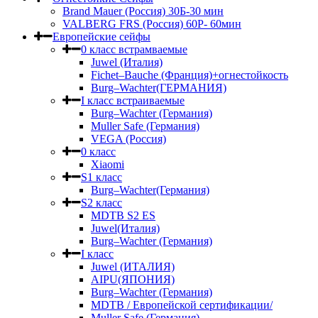
Brand Mauer (Россия) 30Б-30 мин
VALBERG FRS (Россия) 60Р- 60мин
Европейские сейфы
0 класс встрамваемые
Juwel (Италия)
Fichet–Bauche (Франция)+огнестойкость
Burg–Wachter(ГЕРМАНИЯ)
I класс встраиваемые
Burg–Wachter (Германия)
Muller Safe (Германия)
VEGA (Россия)
0 класс
Xiaomi
S1 класс
Burg–Wachter(Германия)
S2 класс
MDTB S2 ES
Juwel(Италия)
Burg–Wachter (Германия)
I класс
Juwel (ИТАЛИЯ)
AIPU(ЯПОНИЯ)
Burg–Wachter (Германия)
MDTB / Европейской сертификации/
Muller Safe (Германия)