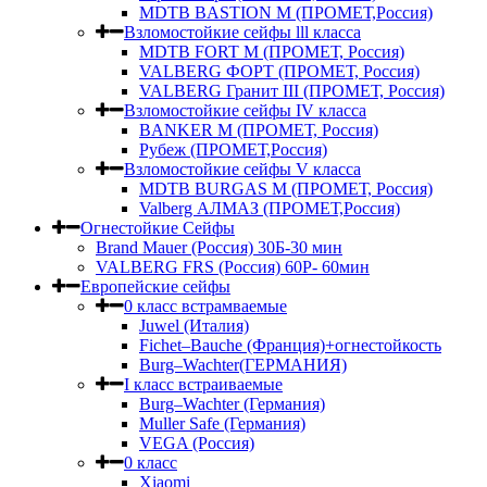
MDTB BASTION M (ПРОМЕТ,Россия)
Взломостойкие сейфы lll класса
MDTB FORT M (ПРОМЕТ, Россия)
VALBERG ФОРТ (ПРОМЕТ, Россия)
VALBERG Гранит III (ПРОМЕТ, Россия)
Взломостойкие сейфы IV класса
BANKER M (ПРОМЕТ, Россия)
Рубеж (ПРОМЕТ,Россия)
Взломостойкие сейфы V класса
MDTB BURGAS M (ПРОМЕТ, Россия)
Valberg АЛМАЗ (ПРОМЕТ,Россия)
Огнестойкие Сейфы
Brand Mauer (Россия) 30Б-30 мин
VALBERG FRS (Россия) 60Р- 60мин
Европейские сейфы
0 класс встрамваемые
Juwel (Италия)
Fichet–Bauche (Франция)+огнестойкость
Burg–Wachter(ГЕРМАНИЯ)
I класс встраиваемые
Burg–Wachter (Германия)
Muller Safe (Германия)
VEGA (Россия)
0 класс
Xiaomi