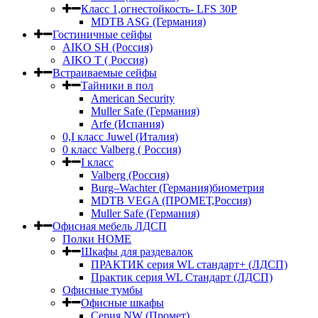
Класс 1,огнестойкость- LFS 30P
MDTB ASG (Германия)
Гостиничные сейфы
AIKO SH (Россия)
AIKO Т ( Россия)
Встраиваемые сейфы
Тайники в пол
American Security
Muller Safe (Германия)
Arfe (Испания)
0,I класс Juwel (Италия)
0 класс Valberg ( Россия)
I класс
Valberg (Россия)
Burg–Wachter (Германия)биометрия
MDTB VEGA (ПРОМЕТ,Россия)
Muller Safe (Германия)
Офисная мебель ЛДСП
Полки HOME
Шкафы для раздевалок
ПРАКТИК серия WL стандарт+ (ЛДСП)
Практик серия WL Стандарт (ЛДСП)
Офисные тумбы
Офисные шкафы
Серия NW (Промет)