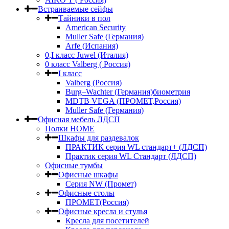
Встраиваемые сейфы
Тайники в пол
American Security
Muller Safe (Германия)
Arfe (Испания)
0,I класс Juwel (Италия)
0 класс Valberg ( Россия)
I класс
Valberg (Россия)
Burg–Wachter (Германия)биометрия
MDTB VEGA (ПРОМЕТ,Россия)
Muller Safe (Германия)
Офисная мебель ЛДСП
Полки HOME
Шкафы для раздевалок
ПРАКТИК серия WL стандарт+ (ЛДСП)
Практик серия WL Стандарт (ЛДСП)
Офисные тумбы
Офисные шкафы
Серия NW (Промет)
Офисные столы
ПРОМЕТ(Россия)
Офисные кресла и стулья
Кресла для посетителей