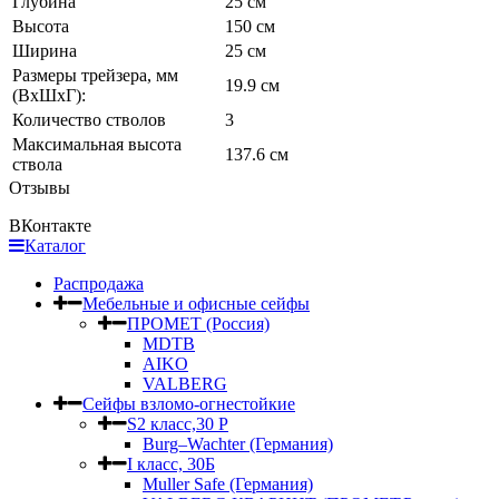
Глубина
25 см
Высота
150 см
Ширина
25 см
Размеры трейзера, мм
19.9 см
(ВхШхГ):
Количество стволов
3
Максимальная высота
137.6 см
ствола
Отзывы
ВКонтакте
Каталог
Распродажа
Мебельные и офисные сейфы
ПРОМЕТ (Россия)
MDTB
AIKO
VALBERG
Сейфы взломо-огнестойкие
S2 класс,30 Р
Burg–Wachter (Германия)
I класс, 30Б
Muller Safe (Германия)