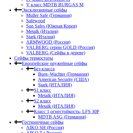
V класс МDTB BURGAS M
Эксклюзивные сейфы
Muller Safe (Германия)
Safewood
Sun Safes (Южная Корея)
Metalk (Италия)
Stark (Италия)
ARMWOOD (Россия)
VALBERG серии GOLD (Россия)
VALBERG (Сейфы в дереве)
Сейфы термостаты
Европейские оружейные сейфы
Без класса
Burg–Wachter (Германия)
American Security (США)
Stark (ИТАЛИЯ)
S1 класс
Metalk (ИТАЛИЯ)
S2 класс
Metalk (ИТАЛИЯ)
Класс 1,огнестойкость- LFS 30P
MDTB ASG (Германия)
Гостиничные сейфы
AIKO SH (Россия)
AIKO Т ( Россия)