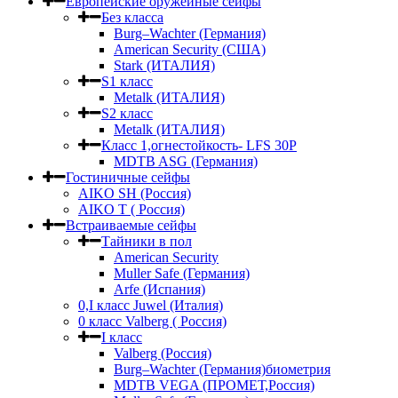
Европейские оружейные сейфы
Без класса
Burg–Wachter (Германия)
American Security (США)
Stark (ИТАЛИЯ)
S1 класс
Metalk (ИТАЛИЯ)
S2 класс
Metalk (ИТАЛИЯ)
Класс 1,огнестойкость- LFS 30P
MDTB ASG (Германия)
Гостиничные сейфы
AIKO SH (Россия)
AIKO Т ( Россия)
Встраиваемые сейфы
Тайники в пол
American Security
Muller Safe (Германия)
Arfe (Испания)
0,I класс Juwel (Италия)
0 класс Valberg ( Россия)
I класс
Valberg (Россия)
Burg–Wachter (Германия)биометрия
MDTB VEGA (ПРОМЕТ,Россия)