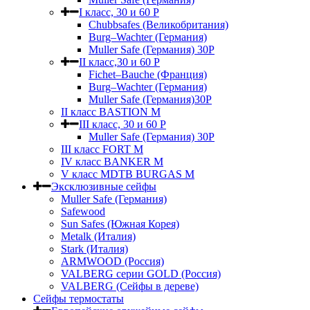
I класс, 30 и 60 P
Chubbsafes (Великобритания)
Burg–Wachter (Германия)
Muller Safe (Германия) 30Р
II класс,30 и 60 P
Fichet–Bauche (Франция)
Burg–Wachter (Германия)
Muller Safe (Германия)30P
II класс BASTION M
III класс, 30 и 60 P
Muller Safe (Германия) 30Р
III класс FORT M
IV класс BANKER M
V класс МDTB BURGAS M
Эксклюзивные сейфы
Muller Safe (Германия)
Safewood
Sun Safes (Южная Корея)
Metalk (Италия)
Stark (Италия)
ARMWOOD (Россия)
VALBERG серии GOLD (Россия)
VALBERG (Сейфы в дереве)
Сейфы термостаты