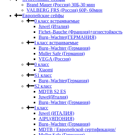
Brand Mauer (Россия) 30Б-30 мин
VALBERG FRS (Россия) 60Р- 60мин
Европейские сейфы
0 класс встрамваемые
Juwel (Италия)
Fichet–Bauche (Франция)+огнестойкость
Burg–Wachter(ГЕРМАНИЯ)
I класс встраиваемые
Burg–Wachter (Германия)
Muller Safe (Германия)
VEGA (Россия)
0 класс
Xiaomi
S1 класс
Burg–Wachter(Германия)
S2 класс
MDTB S2 ES
Juwel(Италия)
Burg–Wachter (Германия)
I класс
Juwel (ИТАЛИЯ)
AIPU(ЯПОНИЯ)
Burg–Wachter (Германия)
MDTB / Европейской сертификации/
Muller Safe (Германия)