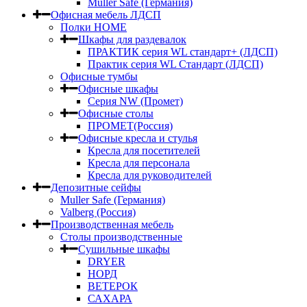
Muller Safe (Германия)
Офисная мебель ЛДСП
Полки HOME
Шкафы для раздевалок
ПРАКТИК серия WL стандарт+ (ЛДСП)
Практик серия WL Стандарт (ЛДСП)
Офисные тумбы
Офисные шкафы
Серия NW (Промет)
Офисные столы
ПРОМЕТ(Россия)
Офисные кресла и стулья
Кресла для посетителей
Кресла для персонала
Кресла для руководителей
Депозитные сейфы
Muller Safe (Германия)
Valberg (Россия)
Производственная мебель
Столы производственные
Сушильные шкафы
DRYER
НОРД
ВЕТЕРОК
САХАРА