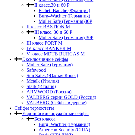
II класс,30 и 60 P
Fichet–Bauche (Франция)
Burg–Wachter (Германия)
Muller Safe (Германия)30P
II класс BASTION M
III класс, 30 и 60 P
Muller Safe (Германия) 30Р
III класс FORT M
IV класс BANKER M
V класс МDTB BURGAS M
Эксклюзивные сейфы
Muller Safe (Германия)
Safewood
Sun Safes (Южная Корея)
Metalk (Италия)
Stark (Италия)
ARMWOOD (Россия)
VALBERG серии GOLD (Россия)
VALBERG (Сейфы в дереве)
Сейфы термостаты
Европейские оружейные сейфы
Без класса
Burg–Wachter (Германия)
American Security (США)