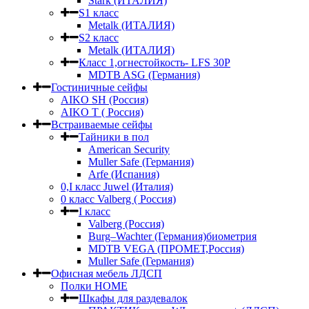
Stark (ИТАЛИЯ)
S1 класс
Metalk (ИТАЛИЯ)
S2 класс
Metalk (ИТАЛИЯ)
Класс 1,огнестойкость- LFS 30P
MDTB ASG (Германия)
Гостиничные сейфы
AIKO SH (Россия)
AIKO Т ( Россия)
Встраиваемые сейфы
Тайники в пол
American Security
Muller Safe (Германия)
Arfe (Испания)
0,I класс Juwel (Италия)
0 класс Valberg ( Россия)
I класс
Valberg (Россия)
Burg–Wachter (Германия)биометрия
MDTB VEGA (ПРОМЕТ,Россия)
Muller Safe (Германия)
Офисная мебель ЛДСП
Полки HOME
Шкафы для раздевалок