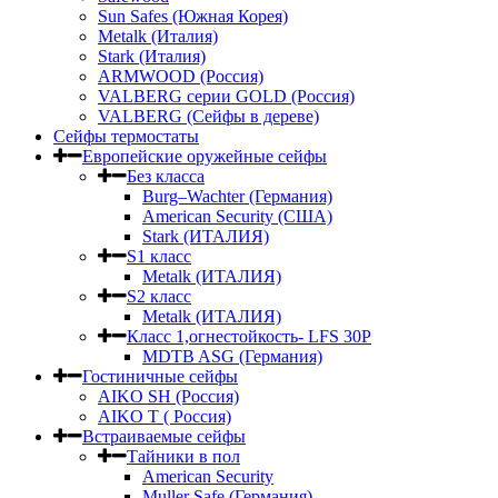
Sun Safes (Южная Корея)
Metalk (Италия)
Stark (Италия)
ARMWOOD (Россия)
VALBERG серии GOLD (Россия)
VALBERG (Сейфы в дереве)
Сейфы термостаты
Европейские оружейные сейфы
Без класса
Burg–Wachter (Германия)
American Security (США)
Stark (ИТАЛИЯ)
S1 класс
Metalk (ИТАЛИЯ)
S2 класс
Metalk (ИТАЛИЯ)
Класс 1,огнестойкость- LFS 30P
MDTB ASG (Германия)
Гостиничные сейфы
AIKO SH (Россия)
AIKO Т ( Россия)
Встраиваемые сейфы
Тайники в пол
American Security
Muller Safe (Германия)