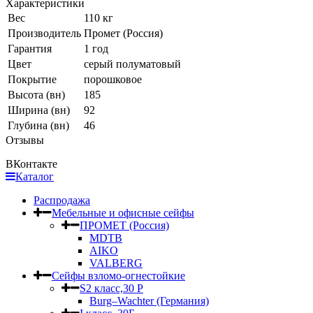
Характеристики
Вес
110 кг
Производитель
Промет (Россия)
Гарантия
1 год
Цвет
серый полуматовый
Покрытие
порошковое
Высота (вн)
185
Ширина (вн)
92
Глубина (вн)
46
Отзывы
ВКонтакте
Каталог
Распродажа
Мебельные и офисные сейфы
ПРОМЕТ (Россия)
MDTB
AIKO
VALBERG
Сейфы взломо-огнестойкие
S2 класс,30 Р
Burg–Wachter (Германия)