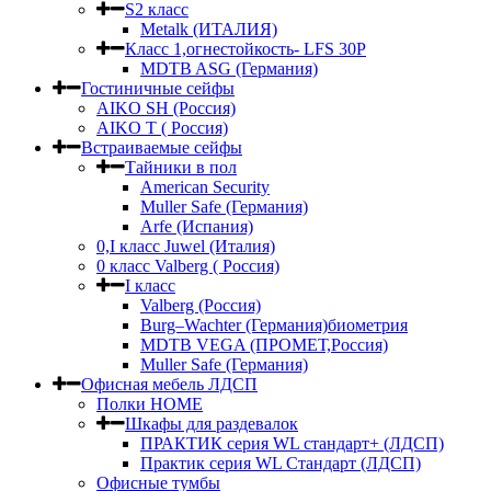
S2 класс
Metalk (ИТАЛИЯ)
Класс 1,огнестойкость- LFS 30P
MDTB ASG (Германия)
Гостиничные сейфы
AIKO SH (Россия)
AIKO Т ( Россия)
Встраиваемые сейфы
Тайники в пол
American Security
Muller Safe (Германия)
Arfe (Испания)
0,I класс Juwel (Италия)
0 класс Valberg ( Россия)
I класс
Valberg (Россия)
Burg–Wachter (Германия)биометрия
MDTB VEGA (ПРОМЕТ,Россия)
Muller Safe (Германия)
Офисная мебель ЛДСП
Полки HOME
Шкафы для раздевалок
ПРАКТИК серия WL стандарт+ (ЛДСП)
Практик серия WL Стандарт (ЛДСП)
Офисные тумбы