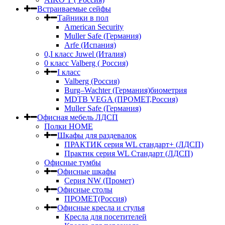
Встраиваемые сейфы
Тайники в пол
American Security
Muller Safe (Германия)
Arfe (Испания)
0,I класс Juwel (Италия)
0 класс Valberg ( Россия)
I класс
Valberg (Россия)
Burg–Wachter (Германия)биометрия
MDTB VEGA (ПРОМЕТ,Россия)
Muller Safe (Германия)
Офисная мебель ЛДСП
Полки HOME
Шкафы для раздевалок
ПРАКТИК серия WL стандарт+ (ЛДСП)
Практик серия WL Стандарт (ЛДСП)
Офисные тумбы
Офисные шкафы
Серия NW (Промет)
Офисные столы
ПРОМЕТ(Россия)
Офисные кресла и стулья
Кресла для посетителей