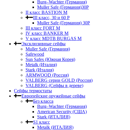
Burg–Wachter (Германия)
Muller Safe (Германия)30P
II класс BASTION M
III класс, 30 и 60 P
Muller Safe (Германия) 30Р
III класс FORT M
IV класс BANKER M
V класс МDTB BURGAS M
Эксклюзивные сейфы
Muller Safe (Германия)
Safewood
Sun Safes (Южная Корея)
Metalk (Италия)
Stark (Италия)
ARMWOOD (Россия)
VALBERG серии GOLD (Россия)
VALBERG (Сейфы в дереве)
Сейфы термостаты
Европейские оружейные сейфы
Без класса
Burg–Wachter (Германия)
American Security (США)
Stark (ИТАЛИЯ)
S1 класс
Metalk (ИТАЛИЯ)