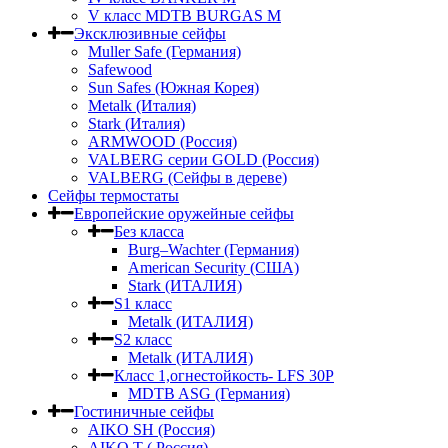
V класс МDTB BURGAS M
Эксклюзивные сейфы
Muller Safe (Германия)
Safewood
Sun Safes (Южная Корея)
Metalk (Италия)
Stark (Италия)
ARMWOOD (Россия)
VALBERG серии GOLD (Россия)
VALBERG (Сейфы в дереве)
Сейфы термостаты
Европейские оружейные сейфы
Без класса
Burg–Wachter (Германия)
American Security (США)
Stark (ИТАЛИЯ)
S1 класс
Metalk (ИТАЛИЯ)
S2 класс
Metalk (ИТАЛИЯ)
Класс 1,огнестойкость- LFS 30P
MDTB ASG (Германия)
Гостиничные сейфы
AIKO SH (Россия)
AIKO Т ( Россия)