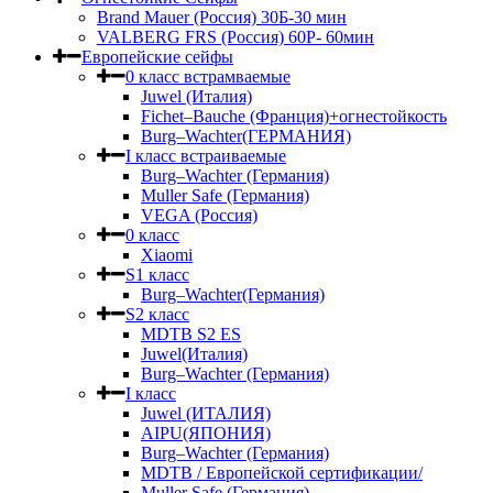
Brand Mauer (Россия) 30Б-30 мин
VALBERG FRS (Россия) 60Р- 60мин
Европейские сейфы
0 класс встрамваемые
Juwel (Италия)
Fichet–Bauche (Франция)+огнестойкость
Burg–Wachter(ГЕРМАНИЯ)
I класс встраиваемые
Burg–Wachter (Германия)
Muller Safe (Германия)
VEGA (Россия)
0 класс
Xiaomi
S1 класс
Burg–Wachter(Германия)
S2 класс
MDTB S2 ES
Juwel(Италия)
Burg–Wachter (Германия)
I класс
Juwel (ИТАЛИЯ)
AIPU(ЯПОНИЯ)
Burg–Wachter (Германия)
MDTB / Европейской сертификации/
Muller Safe (Германия)