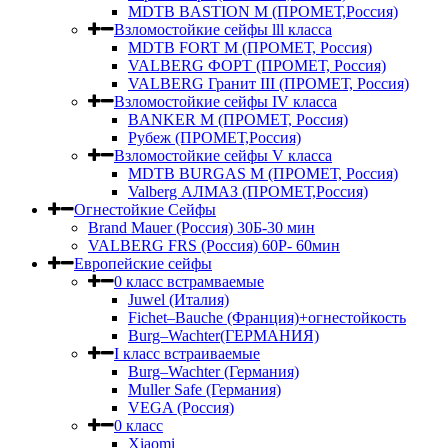
MDTB BASTION M (ПРОМЕТ,Россия)
Взломостойкие сейфы lll класса
MDTB FORT M (ПРОМЕТ, Россия)
VALBERG ФОРТ (ПРОМЕТ, Россия)
VALBERG Гранит III (ПРОМЕТ, Россия)
Взломостойкие сейфы IV класса
BANKER M (ПРОМЕТ, Россия)
Рубеж (ПРОМЕТ,Россия)
Взломостойкие сейфы V класса
MDTB BURGAS M (ПРОМЕТ, Россия)
Valberg АЛМАЗ (ПРОМЕТ,Россия)
Огнестойкие Сейфы
Brand Mauer (Россия) 30Б-30 мин
VALBERG FRS (Россия) 60Р- 60мин
Европейские сейфы
0 класс встрамваемые
Juwel (Италия)
Fichet–Bauche (Франция)+огнестойкость
Burg–Wachter(ГЕРМАНИЯ)
I класс встраиваемые
Burg–Wachter (Германия)
Muller Safe (Германия)
VEGA (Россия)
0 класс
Xiaomi