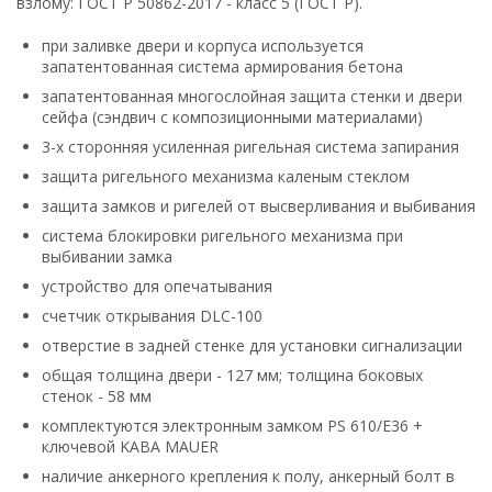
взлому: ГОСТ Р 50862-2017 - класс 5 (ГОСТ Р).
при заливке двери и корпуса используется
запатентованная система армирования бетона
запатентованная многослойная защита стенки и двери
сейфа (сэндвич с композиционными материалами)
3-х сторонняя усиленная ригельная система запирания
защита ригельного механизма каленым стеклом
защита замков и ригелей от высверливания и выбивания
система блокировки ригельного механизма при
выбивании замка
устройство для опечатывания
счетчик открывания DLC-100
отверстие в задней стенке для установки сигнализации
общая толщина двери - 127 мм; толщина боковых
стенок - 58 мм
комплектуются электронным замком PS 610/E36 +
ключевой KABA MAUER
наличие анкерного крепления к полу, анкерный болт в