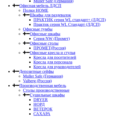
Muller Safe (Германия)
Офисная мебель ЛДСП
Полки HOME
Шкафы для раздевалок
ПРАКТИК серия WL стандарт+ (ЛДСП)
Практик серия WL Стандарт (ЛДСП)
Офисные тумбы
Офисные шкафы
Серия NW (Промет)
Офисные столы
ПРОМЕТ(Россия)
Офисные кресла и стулья
Кресла для посетителей
Кресла для персонала
Кресла для руководителей
Депозитные сейфы
Muller Safe (Германия)
Valberg (Россия)
Производственная мебель
Столы производственные
Сушильные шкафы
DRYER
НОРД
ВЕТЕРОК
САХАРА