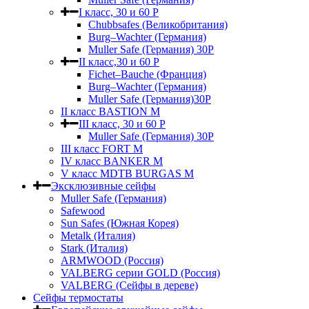
I класс, 30 и 60 P
Chubbsafes (Великобритания)
Burg–Wachter (Германия)
Muller Safe (Германия) 30Р
II класс,30 и 60 P
Fichet–Bauche (Франция)
Burg–Wachter (Германия)
Muller Safe (Германия)30P
II класс BASTION M
III класс, 30 и 60 P
Muller Safe (Германия) 30Р
III класс FORT M
IV класс BANKER M
V класс МDTB BURGAS M
Эксклюзивные сейфы
Muller Safe (Германия)
Safewood
Sun Safes (Южная Корея)
Metalk (Италия)
Stark (Италия)
ARMWOOD (Россия)
VALBERG серии GOLD (Россия)
VALBERG (Сейфы в дереве)
Сейфы термостаты