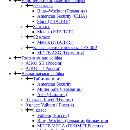
Европейские оружейные сейфы
Без класса
Burg–Wachter (Германия)
American Security (США)
Stark (ИТАЛИЯ)
S1 класс
Metalk (ИТАЛИЯ)
S2 класс
Metalk (ИТАЛИЯ)
Класс 1,огнестойкость- LFS 30P
MDTB ASG (Германия)
Гостиничные сейфы
AIKO SH (Россия)
AIKO Т ( Россия)
Встраиваемые сейфы
Тайники в пол
American Security
Muller Safe (Германия)
Arfe (Испания)
0,I класс Juwel (Италия)
0 класс Valberg ( Россия)
I класс
Valberg (Россия)
Burg–Wachter (Германия)биометрия
MDTB VEGA (ПРОМЕТ,Россия)