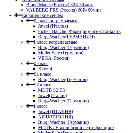
Brand Mauer (Россия) 30Б-30 мин
VALBERG FRS (Россия) 60Р- 60мин
Европейские сейфы
0 класс встрамваемые
Juwel (Италия)
Fichet–Bauche (Франция)+огнестойкость
Burg–Wachter(ГЕРМАНИЯ)
I класс встраиваемые
Burg–Wachter (Германия)
Muller Safe (Германия)
VEGA (Россия)
0 класс
Xiaomi
S1 класс
Burg–Wachter(Германия)
S2 класс
MDTB S2 ES
Juwel(Италия)
Burg–Wachter (Германия)
I класс
Juwel (ИТАЛИЯ)
AIPU(ЯПОНИЯ)
Burg–Wachter (Германия)
MDTB / Европейской сертификации/
Muller Safe (Германия)