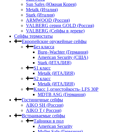
Sun Safes (Южная Корея)
Metalk (Италия)
Stark (Италия)
ARMWOOD (Россия)
VALBERG серии GOLD (Россия)
VALBERG (Сейфы в дереве)
Сейфы термостаты
Европейские оружейные сейфы
Без класса
Burg–Wachter (Германия)
American Security (США)
Stark (ИТАЛИЯ)
S1 класс
Metalk (ИТАЛИЯ)
S2 класс
Metalk (ИТАЛИЯ)
Класс 1,огнестойкость- LFS 30P
MDTB ASG (Германия)
Гостиничные сейфы
AIKO SH (Россия)
AIKO Т ( Россия)
Встраиваемые сейфы
Тайники в пол
American Security
Muller Safe (Германия)