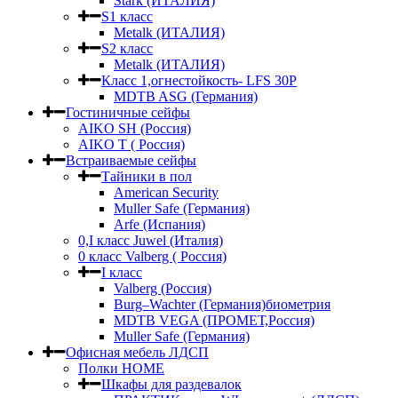
Stark (ИТАЛИЯ)
S1 класс
Metalk (ИТАЛИЯ)
S2 класс
Metalk (ИТАЛИЯ)
Класс 1,огнестойкость- LFS 30P
MDTB ASG (Германия)
Гостиничные сейфы
AIKO SH (Россия)
AIKO Т ( Россия)
Встраиваемые сейфы
Тайники в пол
American Security
Muller Safe (Германия)
Arfe (Испания)
0,I класс Juwel (Италия)
0 класс Valberg ( Россия)
I класс
Valberg (Россия)
Burg–Wachter (Германия)биометрия
MDTB VEGA (ПРОМЕТ,Россия)
Muller Safe (Германия)
Офисная мебель ЛДСП
Полки HOME
Шкафы для раздевалок