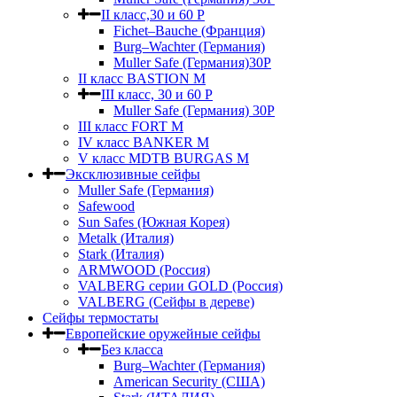
II класс,30 и 60 P
Fichet–Bauche (Франция)
Burg–Wachter (Германия)
Muller Safe (Германия)30P
II класс BASTION M
III класс, 30 и 60 P
Muller Safe (Германия) 30Р
III класс FORT M
IV класс BANKER M
V класс МDTB BURGAS M
Эксклюзивные сейфы
Muller Safe (Германия)
Safewood
Sun Safes (Южная Корея)
Metalk (Италия)
Stark (Италия)
ARMWOOD (Россия)
VALBERG серии GOLD (Россия)
VALBERG (Сейфы в дереве)
Сейфы термостаты
Европейские оружейные сейфы
Без класса
Burg–Wachter (Германия)
American Security (США)