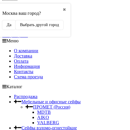
Работаем без выходных
✖
Москва ваш город?
Пн.-Сб.. с 11:00 до 19:00
Вс с 12:00 до 18:00
seifi.ru@ya.ru
Да
Выбрать другой город
Корзина (
0
)
на сумму
0
₽
Меню
О компании
Доставка
Оплата
Информация
Контакты
Схема проезда
Каталог
Распродажа
Мебельные и офисные сейфы
ПРОМЕТ (Россия)
MDTB
AIKO
VALBERG
Сейфы взломо-огнестойкие