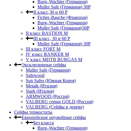
Burg–Wachter (Германия)
Muller Safe (Германия) 30Р
II класс,30 и 60 P
Fichet–Bauche (Франция)
Burg–Wachter (Германия)
Muller Safe (Германия)30P
II класс BASTION M
III класс, 30 и 60 P
Muller Safe (Германия) 30Р
III класс FORT M
IV класс BANKER M
V класс МDTB BURGAS M
Эксклюзивные сейфы
Muller Safe (Германия)
Safewood
Sun Safes (Южная Корея)
Metalk (Италия)
Stark (Италия)
ARMWOOD (Россия)
VALBERG серии GOLD (Россия)
VALBERG (Сейфы в дереве)
Сейфы термостаты
Европейские оружейные сейфы
Без класса
Burg–Wachter (Германия)