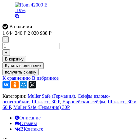
-19%
В наличии
1 644 240
₽
2 020 938
₽
-
+
В корзину
получить скидку
К сравнению
В избранное
Категории:
Muller Safe (Германия)
,
Сейфы взломо-
огнестойкие
,
III класс, 30 Р
,
Европейские сейфы
,
III класс, 30 и
60 P
,
Muller Safe (Германия) 30Р
Описание
Отзывы
ВКонтакте