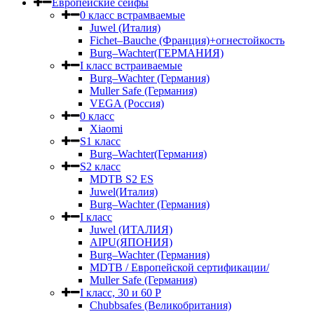
Европейские сейфы
0 класс встрамваемые
Juwel (Италия)
Fichet–Bauche (Франция)+огнестойкость
Burg–Wachter(ГЕРМАНИЯ)
I класс встраиваемые
Burg–Wachter (Германия)
Muller Safe (Германия)
VEGA (Россия)
0 класс
Xiaomi
S1 класс
Burg–Wachter(Германия)
S2 класс
MDTB S2 ES
Juwel(Италия)
Burg–Wachter (Германия)
I класс
Juwel (ИТАЛИЯ)
AIPU(ЯПОНИЯ)
Burg–Wachter (Германия)
MDTB / Европейской сертификации/
Muller Safe (Германия)
I класс, 30 и 60 P
Chubbsafes (Великобритания)