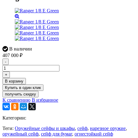
В наличии
407 000
₽
-
+
В корзину
получить скидку
К сравнению
В избранное
Категории:
Теги:
Оружейные сейфы и шкафы
,
сейф
,
нарезное оружие
,
оружейный сейф
,
сейф для бумаг
,
огнестойкий сейф