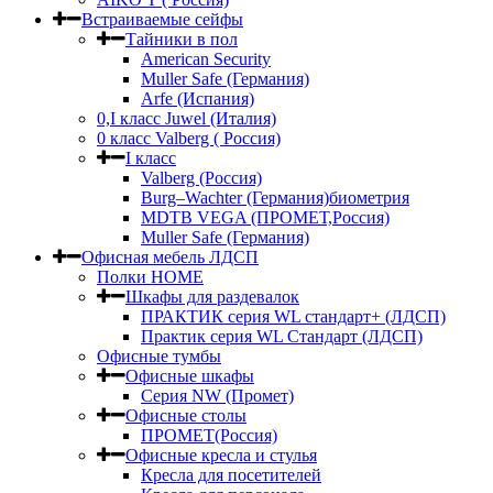
Встраиваемые сейфы
Тайники в пол
American Security
Muller Safe (Германия)
Arfe (Испания)
0,I класс Juwel (Италия)
0 класс Valberg ( Россия)
I класс
Valberg (Россия)
Burg–Wachter (Германия)биометрия
MDTB VEGA (ПРОМЕТ,Россия)
Muller Safe (Германия)
Офисная мебель ЛДСП
Полки HOME
Шкафы для раздевалок
ПРАКТИК серия WL стандарт+ (ЛДСП)
Практик серия WL Стандарт (ЛДСП)
Офисные тумбы
Офисные шкафы
Серия NW (Промет)
Офисные столы
ПРОМЕТ(Россия)
Офисные кресла и стулья
Кресла для посетителей