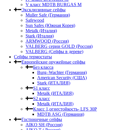
V класс МDTB BURGAS M
Эксклюзивные сейфы
Muller Safe (Германия)
Safewood
Sun Safes (Южная Корея)
Metalk (Италия)
Stark (Италия)
ARMWOOD (Россия)
VALBERG серии GOLD (Россия)
VALBERG (Сейфы в дереве)
Сейфы термостаты
Европейские оружейные сейфы
Без класса
Burg–Wachter (Германия)
American Security (США)
Stark (ИТАЛИЯ)
S1 класс
Metalk (ИТАЛИЯ)
S2 класс
Metalk (ИТАЛИЯ)
Класс 1,огнестойкость- LFS 30P
MDTB ASG (Германия)
Гостиничные сейфы
AIKO SH (Россия)
AIKO Т ( Россия)