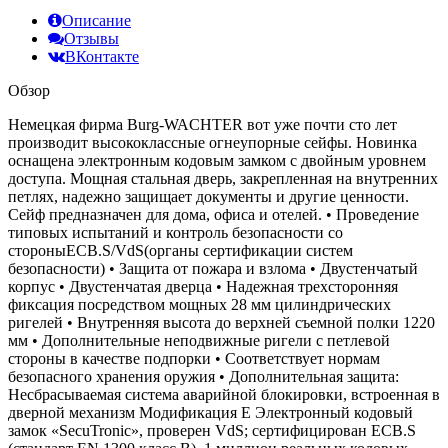
Описание
Отзывы
ВКонтакте
Обзор
Немецкая фирма Burg-WACHTER вот уже почти сто лет
производит высококлассные огнеупорные сейфы. Новинка
оснащена электронным кодовым замком с двойным уровнем
доступа. Мощная стальная дверь, закрепленная на внутренних
петлях, надежно защищает документы и другие ценности.
Сейф предназначен для дома, офиса и отелей. • Проведение
типовых испытаний и контроль безопасности со
стороныECB.S/VdS(органы сертификации систем
безопасности) • Защита от пожара и взлома • Двустенчатый
корпус • Двустенчатая дверца • Надежная трехсторонняя
фиксация посредством мощных 28 мм цилиндрических
ригелей • Внутренняя высота до верхней съемной полки 1220
мм • Дополнительные неподвижные ригели с петлевой
стороны в качестве подпорки • Соответствует нормам
безопасного хранения оружия • Дополнительная защита:
Несбрасываемая система аварийной блокировки, встроенная в
дверной механизм Модификация E Электронный кодовый
замок «SecuTronic», проверен VdS; сертифицирован ECB.S