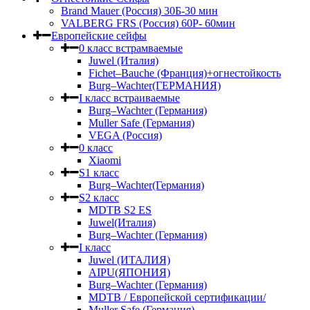
Brand Mauer (Россия) 30Б-30 мин
VALBERG FRS (Россия) 60Р- 60мин
Европейские сейфы
0 класс встрамваемые
Juwel (Италия)
Fichet–Bauche (Франция)+огнестойкость
Burg–Wachter(ГЕРМАНИЯ)
I класс встраиваемые
Burg–Wachter (Германия)
Muller Safe (Германия)
VEGA (Россия)
0 класс
Xiaomi
S1 класс
Burg–Wachter(Германия)
S2 класс
MDTB S2 ES
Juwel(Италия)
Burg–Wachter (Германия)
I класс
Juwel (ИТАЛИЯ)
AIPU(ЯПОНИЯ)
Burg–Wachter (Германия)
MDTB / Европейской сертификации/
Muller Safe (Германия)