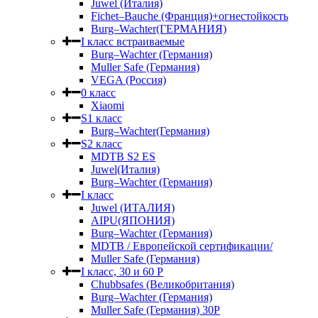
Juwel (Италия)
Fichet–Bauche (Франция)+огнестойкость
Burg–Wachter(ГЕРМАНИЯ)
I класс встраиваемые
Burg–Wachter (Германия)
Muller Safe (Германия)
VEGA (Россия)
0 класс
Xiaomi
S1 класс
Burg–Wachter(Германия)
S2 класс
MDTB S2 ES
Juwel(Италия)
Burg–Wachter (Германия)
I класс
Juwel (ИТАЛИЯ)
AIPU(ЯПОНИЯ)
Burg–Wachter (Германия)
MDTB / Европейской сертификации/
Muller Safe (Германия)
I класс, 30 и 60 P
Chubbsafes (Великобритания)
Burg–Wachter (Германия)
Muller Safe (Германия) 30Р