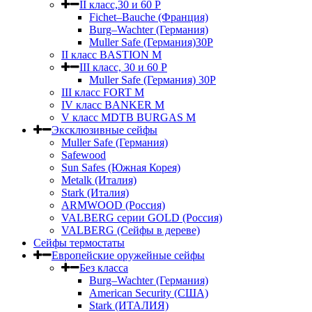
II класс,30 и 60 P
Fichet–Bauche (Франция)
Burg–Wachter (Германия)
Muller Safe (Германия)30P
II класс BASTION M
III класс, 30 и 60 P
Muller Safe (Германия) 30Р
III класс FORT M
IV класс BANKER M
V класс МDTB BURGAS M
Эксклюзивные сейфы
Muller Safe (Германия)
Safewood
Sun Safes (Южная Корея)
Metalk (Италия)
Stark (Италия)
ARMWOOD (Россия)
VALBERG серии GOLD (Россия)
VALBERG (Сейфы в дереве)
Сейфы термостаты
Европейские оружейные сейфы
Без класса
Burg–Wachter (Германия)
American Security (США)
Stark (ИТАЛИЯ)