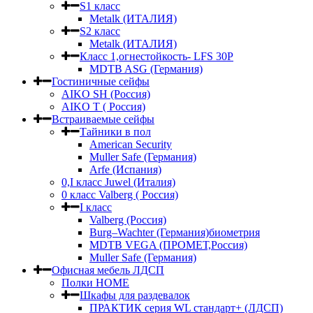
S1 класс
Metalk (ИТАЛИЯ)
S2 класс
Metalk (ИТАЛИЯ)
Класс 1,огнестойкость- LFS 30P
MDTB ASG (Германия)
Гостиничные сейфы
AIKO SH (Россия)
AIKO Т ( Россия)
Встраиваемые сейфы
Тайники в пол
American Security
Muller Safe (Германия)
Arfe (Испания)
0,I класс Juwel (Италия)
0 класс Valberg ( Россия)
I класс
Valberg (Россия)
Burg–Wachter (Германия)биометрия
MDTB VEGA (ПРОМЕТ,Россия)
Muller Safe (Германия)
Офисная мебель ЛДСП
Полки HOME
Шкафы для раздевалок
ПРАКТИК серия WL стандарт+ (ЛДСП)