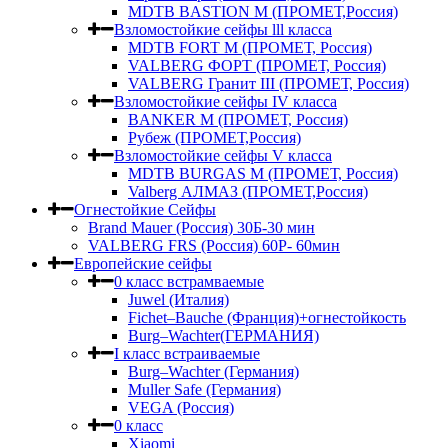
MDTB BASTION M (ПРОМЕТ,Россия)
Взломостойкие сейфы lll класса
MDTB FORT M (ПРОМЕТ, Россия)
VALBERG ФОРТ (ПРОМЕТ, Россия)
VALBERG Гранит III (ПРОМЕТ, Россия)
Взломостойкие сейфы IV класса
BANKER M (ПРОМЕТ, Россия)
Рубеж (ПРОМЕТ,Россия)
Взломостойкие сейфы V класса
MDTB BURGAS M (ПРОМЕТ, Россия)
Valberg АЛМАЗ (ПРОМЕТ,Россия)
Огнестойкие Сейфы
Brand Mauer (Россия) 30Б-30 мин
VALBERG FRS (Россия) 60Р- 60мин
Европейские сейфы
0 класс встрамваемые
Juwel (Италия)
Fichet–Bauche (Франция)+огнестойкость
Burg–Wachter(ГЕРМАНИЯ)
I класс встраиваемые
Burg–Wachter (Германия)
Muller Safe (Германия)
VEGA (Россия)
0 класс
Xiaomi