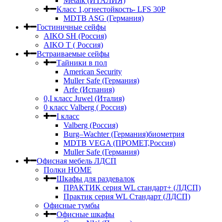
Metalk (ИТАЛИЯ)
Класс 1,огнестойкость- LFS 30P
MDTB ASG (Германия)
Гостиничные сейфы
AIKO SH (Россия)
AIKO Т ( Россия)
Встраиваемые сейфы
Тайники в пол
American Security
Muller Safe (Германия)
Arfe (Испания)
0,I класс Juwel (Италия)
0 класс Valberg ( Россия)
I класс
Valberg (Россия)
Burg–Wachter (Германия)биометрия
MDTB VEGA (ПРОМЕТ,Россия)
Muller Safe (Германия)
Офисная мебель ЛДСП
Полки HOME
Шкафы для раздевалок
ПРАКТИК серия WL стандарт+ (ЛДСП)
Практик серия WL Стандарт (ЛДСП)
Офисные тумбы
Офисные шкафы