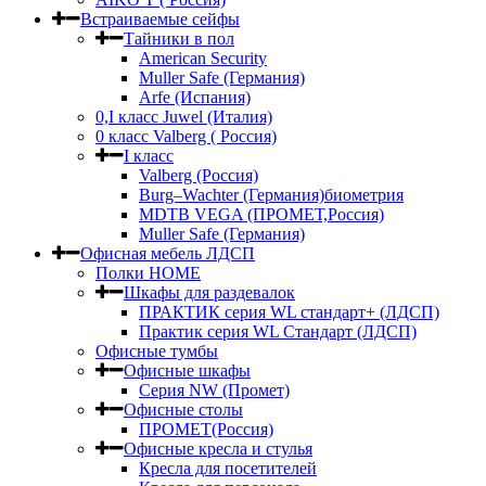
Встраиваемые сейфы
Тайники в пол
American Security
Muller Safe (Германия)
Arfe (Испания)
0,I класс Juwel (Италия)
0 класс Valberg ( Россия)
I класс
Valberg (Россия)
Burg–Wachter (Германия)биометрия
MDTB VEGA (ПРОМЕТ,Россия)
Muller Safe (Германия)
Офисная мебель ЛДСП
Полки HOME
Шкафы для раздевалок
ПРАКТИК серия WL стандарт+ (ЛДСП)
Практик серия WL Стандарт (ЛДСП)
Офисные тумбы
Офисные шкафы
Серия NW (Промет)
Офисные столы
ПРОМЕТ(Россия)
Офисные кресла и стулья
Кресла для посетителей