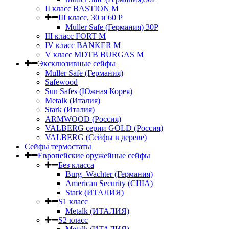
II класс BASTION M
III класс, 30 и 60 P
Muller Safe (Германия) 30Р
III класс FORT M
IV класс BANKER M
V класс МDTB BURGAS M
Эксклюзивные сейфы
Muller Safe (Германия)
Safewood
Sun Safes (Южная Корея)
Metalk (Италия)
Stark (Италия)
ARMWOOD (Россия)
VALBERG серии GOLD (Россия)
VALBERG (Сейфы в дереве)
Сейфы термостаты
Европейские оружейные сейфы
Без класса
Burg–Wachter (Германия)
American Security (США)
Stark (ИТАЛИЯ)
S1 класс
Metalk (ИТАЛИЯ)
S2 класс