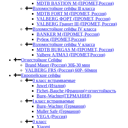
MDTB BASTION M (ПРОМЕТ,Россия)
Взломостойкие сейфы lll класса
MDTB FORT M (ПРОМЕТ, Россия)
VALBERG ФОРТ (ПРОМЕТ, Россия)
VALBERG Гранит III (ПРОМЕТ, Россия)
Взломостойкие сейфы IV класса
BANKER M (ПРОМЕТ, Россия)
Рубеж (ПРОМЕТ,Россия)
Взломостойкие сейфы V класса
MDTB BURGAS M (ПРОМЕТ, Россия)
Valberg АЛМАЗ (ПРОМЕТ,Россия)
Огнестойкие Сейфы
Brand Mauer (Россия) 30Б-30 мин
VALBERG FRS (Россия) 60Р- 60мин
Европейские сейфы
0 класс встрамваемые
Juwel (Италия)
Fichet–Bauche (Франция)+огнестойкость
Burg–Wachter(ГЕРМАНИЯ)
I класс встраиваемые
Burg–Wachter (Германия)
Muller Safe (Германия)
VEGA (Россия)
0 класс
Xiaomi