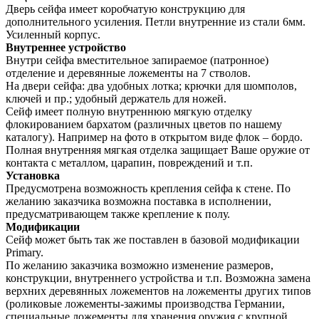
Дверь сейфа имеет коробчатую конструкцию для
дополнительного усиления. Петли внутренние из стали 6мм.
Усиленный корпус.
Внутреннее устройство
Внутри сейфа вместительное запираемое (патронное)
отделение и деревянные ложементы на 7 стволов.
На двери сейфа: два удобных лотка; крючки для шомполов,
ключей и пр.; удобный держатель для ножей.
Сейф имеет полную внутреннюю мягкую отделку
флокированием бархатом (различных цветов по нашему
каталогу). Например на фото в открытом виде флок – бордо.
Полная внутренняя мягкая отделка защищает Ваше оружие от
контакта с металлом, царапин, повреждений и т.п.
Установка
Предусмотрена возможность крепления сейфа к стене. По
желанию заказчика возможна поставка в исполнении,
предусматривающем также крепление к полу.
Модификации
Сейф может быть так же поставлен в базовой модификации
Primary.
По желанию заказчика возможно изменение размеров,
конструкции, внутреннего устройства и т.п. Возможна замена
верхних деревянных ложементов на ложементы других типов
(роликовые ложементы-зажимы производства Германии,
специальные ложементы для хранения оружия с крупной