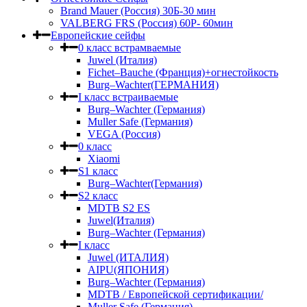
Brand Mauer (Россия) 30Б-30 мин
VALBERG FRS (Россия) 60Р- 60мин
Европейские сейфы
0 класс встрамваемые
Juwel (Италия)
Fichet–Bauche (Франция)+огнестойкость
Burg–Wachter(ГЕРМАНИЯ)
I класс встраиваемые
Burg–Wachter (Германия)
Muller Safe (Германия)
VEGA (Россия)
0 класс
Xiaomi
S1 класс
Burg–Wachter(Германия)
S2 класс
MDTB S2 ES
Juwel(Италия)
Burg–Wachter (Германия)
I класс
Juwel (ИТАЛИЯ)
AIPU(ЯПОНИЯ)
Burg–Wachter (Германия)
MDTB / Европейской сертификации/
Muller Safe (Германия)