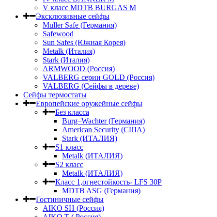
V класс МDTB BURGAS M
Эксклюзивные сейфы
Muller Safe (Германия)
Safewood
Sun Safes (Южная Корея)
Metalk (Италия)
Stark (Италия)
ARMWOOD (Россия)
VALBERG серии GOLD (Россия)
VALBERG (Сейфы в дереве)
Сейфы термостаты
Европейские оружейные сейфы
Без класса
Burg–Wachter (Германия)
American Security (США)
Stark (ИТАЛИЯ)
S1 класс
Metalk (ИТАЛИЯ)
S2 класс
Metalk (ИТАЛИЯ)
Класс 1,огнестойкость- LFS 30P
MDTB ASG (Германия)
Гостиничные сейфы
AIKO SH (Россия)
AIKO Т ( Россия)