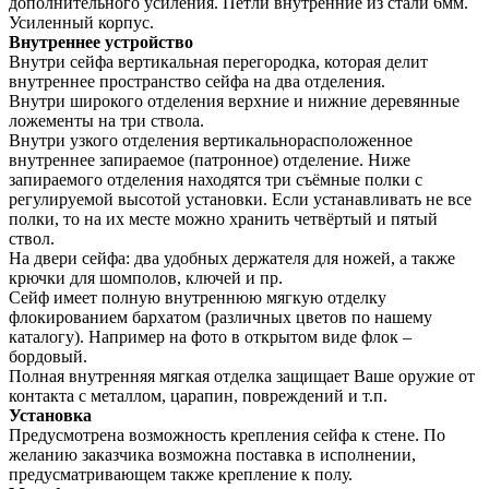
дополнительного усиления. Петли внутренние из стали 6мм.
Усиленный корпус.
Внутреннее устройство
Внутри сейфа вертикальная перегородка, которая делит
внутреннее пространство сейфа на два отделения.
Внутри широкого отделения верхние и нижние деревянные
ложементы на три ствола.
Внутри узкого отделения вертикальнорасположенное
внутреннее запираемое (патронное) отделение. Ниже
запираемого отделения находятся три съёмные полки с
регулируемой высотой установки. Если устанавливать не все
полки, то на их месте можно хранить четвёртый и пятый
ствол.
На двери сейфа: два удобных держателя для ножей, а также
крючки для шомполов, ключей и пр.
Сейф имеет полную внутреннюю мягкую отделку
флокированием бархатом (различных цветов по нашему
каталогу). Например на фото в открытом виде флок –
бордовый.
Полная внутренняя мягкая отделка защищает Ваше оружие от
контакта с металлом, царапин, повреждений и т.п.
Установка
Предусмотрена возможность крепления сейфа к стене. По
желанию заказчика возможна поставка в исполнении,
предусматривающем также крепление к полу.