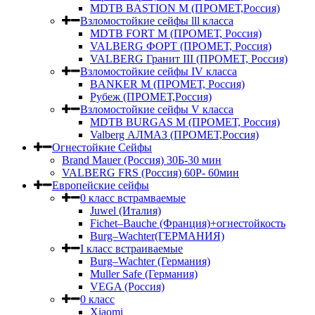
MDTB BASTION M (ПРОМЕТ,Россия)
Взломостойкие сейфы lll класса
MDTB FORT M (ПРОМЕТ, Россия)
VALBERG ФОРТ (ПРОМЕТ, Россия)
VALBERG Гранит III (ПРОМЕТ, Россия)
Взломостойкие сейфы IV класса
BANKER M (ПРОМЕТ, Россия)
Рубеж (ПРОМЕТ,Россия)
Взломостойкие сейфы V класса
MDTB BURGAS M (ПРОМЕТ, Россия)
Valberg АЛМАЗ (ПРОМЕТ,Россия)
Огнестойкие Сейфы
Brand Mauer (Россия) 30Б-30 мин
VALBERG FRS (Россия) 60Р- 60мин
Европейские сейфы
0 класс встрамваемые
Juwel (Италия)
Fichet–Bauche (Франция)+огнестойкость
Burg–Wachter(ГЕРМАНИЯ)
I класс встраиваемые
Burg–Wachter (Германия)
Muller Safe (Германия)
VEGA (Россия)
0 класс
Xiaomi