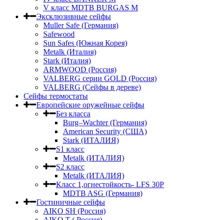
V класс МDTB BURGAS M
Эксклюзивные сейфы
Muller Safe (Германия)
Safewood
Sun Safes (Южная Корея)
Metalk (Италия)
Stark (Италия)
ARMWOOD (Россия)
VALBERG серии GOLD (Россия)
VALBERG (Сейфы в дереве)
Сейфы термостаты
Европейские оружейные сейфы
Без класса
Burg–Wachter (Германия)
American Security (США)
Stark (ИТАЛИЯ)
S1 класс
Metalk (ИТАЛИЯ)
S2 класс
Metalk (ИТАЛИЯ)
Класс 1,огнестойкость- LFS 30P
MDTB ASG (Германия)
Гостиничные сейфы
AIKO SH (Россия)
AIKO Т ( Россия)