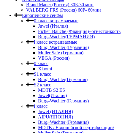
Brand Mauer (Россия) 30Б-30 мин
VALBERG FRS (Россия) 60Р- 60мин
Европейские сейфы
0 класс встрамваемые
Juwel (Италия)
Fichet–Bauche (Франция)+огнестойкость
Burg–Wachter(ГЕРМАНИЯ)
I класс встраиваемые
Burg–Wachter (Германия)
Muller Safe (Германия)
VEGA (Россия)
0 класс
Xiaomi
S1 класс
Burg–Wachter(Германия)
S2 класс
MDTB S2 ES
Juwel(Италия)
Burg–Wachter (Германия)
I класс
Juwel (ИТАЛИЯ)
AIPU(ЯПОНИЯ)
Burg–Wachter (Германия)
MDTB / Европейской сертификации/
Muller Safe (Германия)