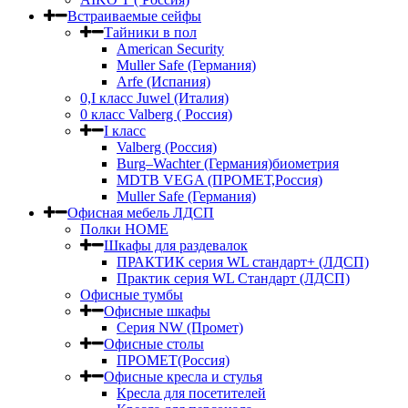
Встраиваемые сейфы
Тайники в пол
American Security
Muller Safe (Германия)
Arfe (Испания)
0,I класс Juwel (Италия)
0 класс Valberg ( Россия)
I класс
Valberg (Россия)
Burg–Wachter (Германия)биометрия
MDTB VEGA (ПРОМЕТ,Россия)
Muller Safe (Германия)
Офисная мебель ЛДСП
Полки HOME
Шкафы для раздевалок
ПРАКТИК серия WL стандарт+ (ЛДСП)
Практик серия WL Стандарт (ЛДСП)
Офисные тумбы
Офисные шкафы
Серия NW (Промет)
Офисные столы
ПРОМЕТ(Россия)
Офисные кресла и стулья
Кресла для посетителей