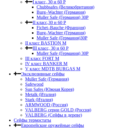
I класс, 30 и 60 P
Chubbsafes (Великобритания)
Burg–Wachter (Германия)
Muller Safe (Германия) 30Р
II класс,30 и 60 P
Fichet–Bauche (Франция)
Burg–Wachter (Германия)
Muller Safe (Германия)30P
II класс BASTION M
III класс, 30 и 60 P
Muller Safe (Германия) 30Р
III класс FORT M
IV класс BANKER M
V класс МDTB BURGAS M
Эксклюзивные сейфы
Muller Safe (Германия)
Safewood
Sun Safes (Южная Корея)
Metalk (Италия)
Stark (Италия)
ARMWOOD (Россия)
VALBERG серии GOLD (Россия)
VALBERG (Сейфы в дереве)
Сейфы термостаты
Европейские оружейные сейфы