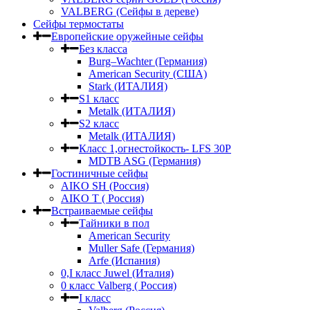
VALBERG (Сейфы в дереве)
Сейфы термостаты
Европейские оружейные сейфы
Без класса
Burg–Wachter (Германия)
American Security (США)
Stark (ИТАЛИЯ)
S1 класс
Metalk (ИТАЛИЯ)
S2 класс
Metalk (ИТАЛИЯ)
Класс 1,огнестойкость- LFS 30P
MDTB ASG (Германия)
Гостиничные сейфы
AIKO SH (Россия)
AIKO Т ( Россия)
Встраиваемые сейфы
Тайники в пол
American Security
Muller Safe (Германия)
Arfe (Испания)
0,I класс Juwel (Италия)
0 класс Valberg ( Россия)
I класс