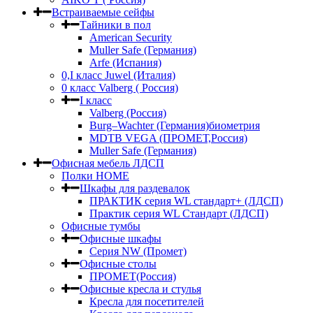
Встраиваемые сейфы
Тайники в пол
American Security
Muller Safe (Германия)
Arfe (Испания)
0,I класс Juwel (Италия)
0 класс Valberg ( Россия)
I класс
Valberg (Россия)
Burg–Wachter (Германия)биометрия
MDTB VEGA (ПРОМЕТ,Россия)
Muller Safe (Германия)
Офисная мебель ЛДСП
Полки HOME
Шкафы для раздевалок
ПРАКТИК серия WL стандарт+ (ЛДСП)
Практик серия WL Стандарт (ЛДСП)
Офисные тумбы
Офисные шкафы
Серия NW (Промет)
Офисные столы
ПРОМЕТ(Россия)
Офисные кресла и стулья
Кресла для посетителей