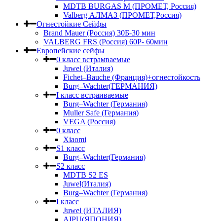
MDTB BURGAS M (ПРОМЕТ, Россия)
Valberg АЛМАЗ (ПРОМЕТ,Россия)
Огнестойкие Сейфы
Brand Mauer (Россия) 30Б-30 мин
VALBERG FRS (Россия) 60Р- 60мин
Европейские сейфы
0 класс встрамваемые
Juwel (Италия)
Fichet–Bauche (Франция)+огнестойкость
Burg–Wachter(ГЕРМАНИЯ)
I класс встраиваемые
Burg–Wachter (Германия)
Muller Safe (Германия)
VEGA (Россия)
0 класс
Xiaomi
S1 класс
Burg–Wachter(Германия)
S2 класс
MDTB S2 ES
Juwel(Италия)
Burg–Wachter (Германия)
I класс
Juwel (ИТАЛИЯ)
AIPU(ЯПОНИЯ)