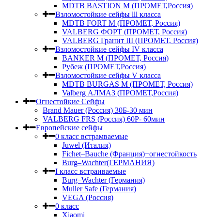
MDTB BASTION M (ПРОМЕТ,Россия)
Взломостойкие сейфы lll класса
MDTB FORT M (ПРОМЕТ, Россия)
VALBERG ФОРТ (ПРОМЕТ, Россия)
VALBERG Гранит III (ПРОМЕТ, Россия)
Взломостойкие сейфы IV класса
BANKER M (ПРОМЕТ, Россия)
Рубеж (ПРОМЕТ,Россия)
Взломостойкие сейфы V класса
MDTB BURGAS M (ПРОМЕТ, Россия)
Valberg АЛМАЗ (ПРОМЕТ,Россия)
Огнестойкие Сейфы
Brand Mauer (Россия) 30Б-30 мин
VALBERG FRS (Россия) 60Р- 60мин
Европейские сейфы
0 класс встрамваемые
Juwel (Италия)
Fichet–Bauche (Франция)+огнестойкость
Burg–Wachter(ГЕРМАНИЯ)
I класс встраиваемые
Burg–Wachter (Германия)
Muller Safe (Германия)
VEGA (Россия)
0 класс
Xiaomi