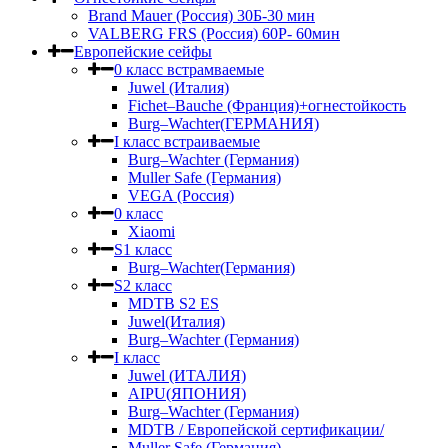
Brand Mauer (Россия) 30Б-30 мин
VALBERG FRS (Россия) 60Р- 60мин
Европейские сейфы
0 класс встрамваемые
Juwel (Италия)
Fichet–Bauche (Франция)+огнестойкость
Burg–Wachter(ГЕРМАНИЯ)
I класс встраиваемые
Burg–Wachter (Германия)
Muller Safe (Германия)
VEGA (Россия)
0 класс
Xiaomi
S1 класс
Burg–Wachter(Германия)
S2 класс
MDTB S2 ES
Juwel(Италия)
Burg–Wachter (Германия)
I класс
Juwel (ИТАЛИЯ)
AIPU(ЯПОНИЯ)
Burg–Wachter (Германия)
MDTB / Европейской сертификации/
Muller Safe (Германия)