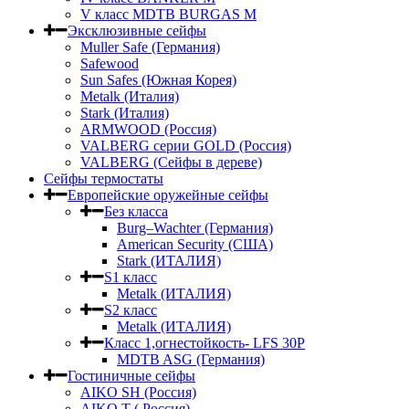
V класс МDTB BURGAS M
Эксклюзивные сейфы
Muller Safe (Германия)
Safewood
Sun Safes (Южная Корея)
Metalk (Италия)
Stark (Италия)
ARMWOOD (Россия)
VALBERG серии GOLD (Россия)
VALBERG (Сейфы в дереве)
Сейфы термостаты
Европейские оружейные сейфы
Без класса
Burg–Wachter (Германия)
American Security (США)
Stark (ИТАЛИЯ)
S1 класс
Metalk (ИТАЛИЯ)
S2 класс
Metalk (ИТАЛИЯ)
Класс 1,огнестойкость- LFS 30P
MDTB ASG (Германия)
Гостиничные сейфы
AIKO SH (Россия)
AIKO Т ( Россия)